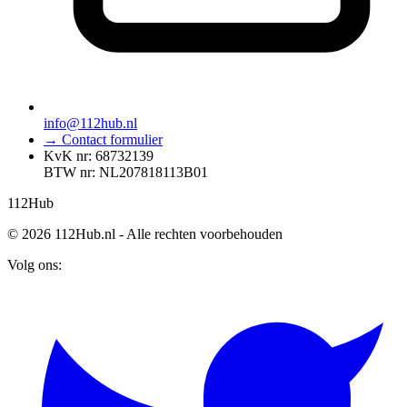
info@112hub.nl
→ Contact formulier
KvK nr: 68732139
BTW nr: NL207818113B01
112
Hub
© 2026 112Hub.nl - Alle rechten voorbehouden
Volg ons: