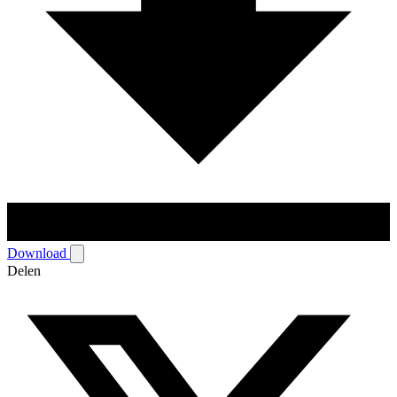
Download
Delen