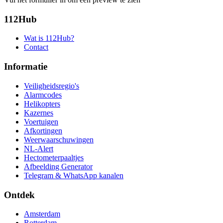
112Hub
Wat is 112Hub?
Contact
Informatie
Veiligheidsregio's
Alarmcodes
Helikopters
Kazernes
Voertuigen
Afkortingen
Weerwaarschuwingen
NL-Alert
Hectometerpaaltjes
Afbeelding Generator
Telegram & WhatsApp kanalen
Ontdek
Amsterdam
Rotterdam