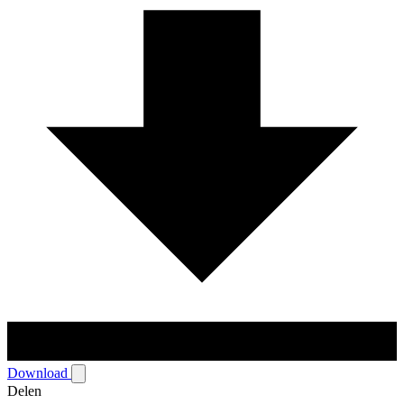
Download
Delen