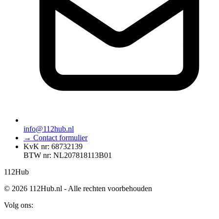
info@112hub.nl
→ Contact formulier
KvK nr: 68732139
BTW nr: NL207818113B01
112
Hub
© 2026 112Hub.nl - Alle rechten voorbehouden
Volg ons: