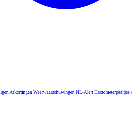
uigen
Afkortingen
Weerwaarschuwingen
NL-Alert
Hectometerpaaltjes