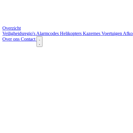
Overzicht
Veiligheidsregio's
Alarmcodes
Helikopters
Kazernes
Voertuigen
Afko
Over ons
Contact