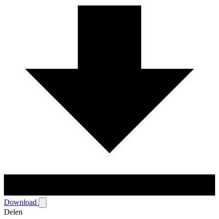
Download
Delen