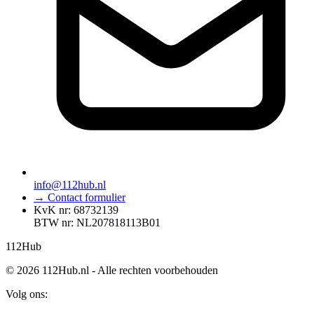
info@112hub.nl
→ Contact formulier
KvK nr: 68732139
BTW nr: NL207818113B01
112
Hub
© 2026 112Hub.nl - Alle rechten voorbehouden
Volg ons: