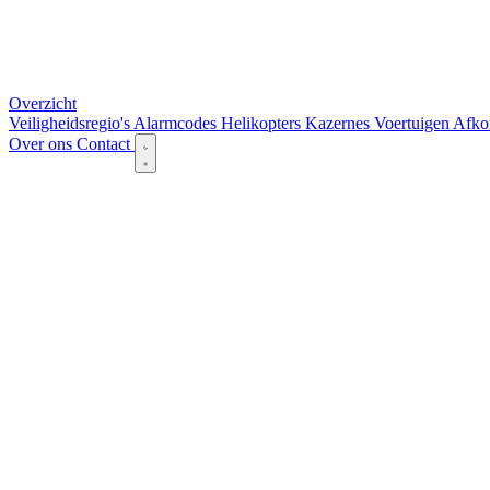
Overzicht
Veiligheidsregio's
Alarmcodes
Helikopters
Kazernes
Voertuigen
Afko
Over ons
Contact