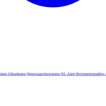
uigen
Afkortingen
Weerwaarschuwingen
NL-Alert
Hectometerpaaltjes