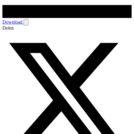
Download
Delen