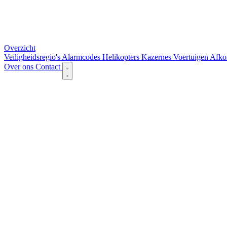
Overzicht
Veiligheidsregio's
Alarmcodes
Helikopters
Kazernes
Voertuigen
Afko
Over ons
Contact