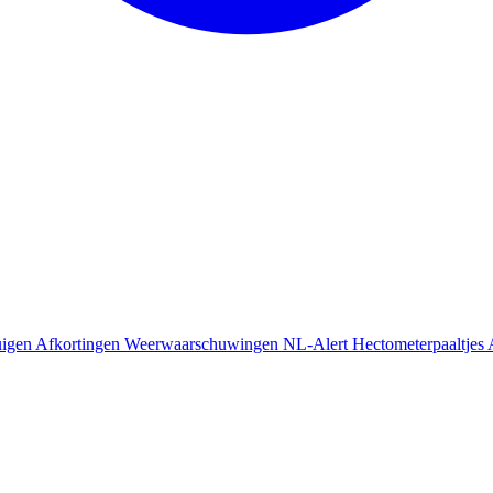
uigen
Afkortingen
Weerwaarschuwingen
NL-Alert
Hectometerpaaltjes