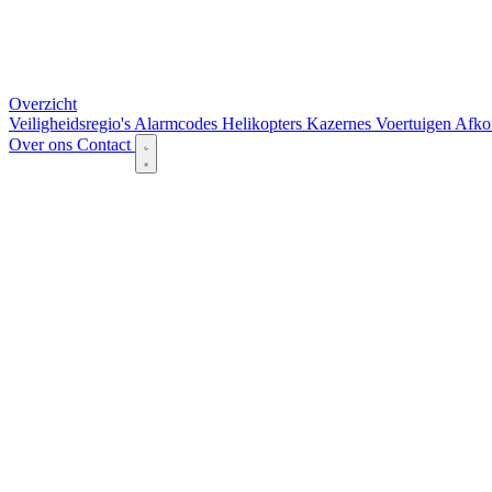
Overzicht
Veiligheidsregio's
Alarmcodes
Helikopters
Kazernes
Voertuigen
Afko
Over ons
Contact