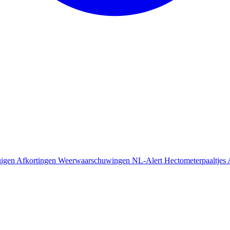
uigen
Afkortingen
Weerwaarschuwingen
NL-Alert
Hectometerpaaltjes