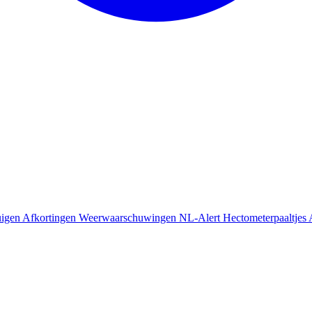
uigen
Afkortingen
Weerwaarschuwingen
NL-Alert
Hectometerpaaltjes