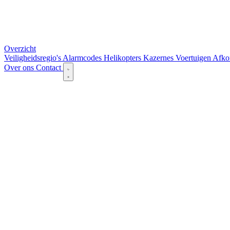
Overzicht
Veiligheidsregio's
Alarmcodes
Helikopters
Kazernes
Voertuigen
Afko
Over ons
Contact