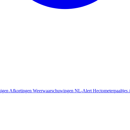
uigen
Afkortingen
Weerwaarschuwingen
NL-Alert
Hectometerpaaltjes