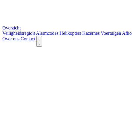
Overzicht
Veiligheidsregio's
Alarmcodes
Helikopters
Kazernes
Voertuigen
Afko
Over ons
Contact