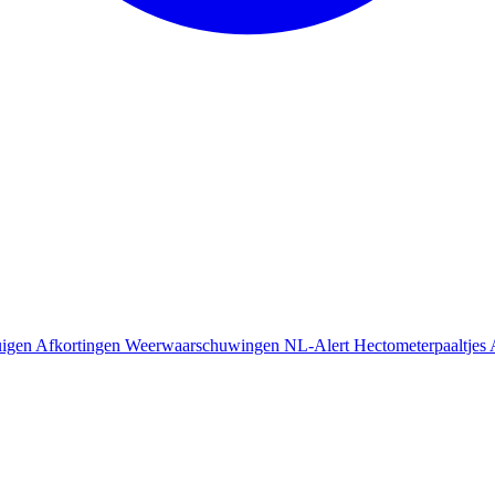
uigen
Afkortingen
Weerwaarschuwingen
NL-Alert
Hectometerpaaltjes