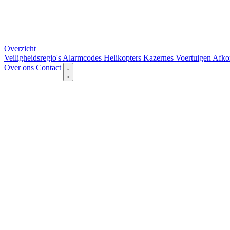
Overzicht
Veiligheidsregio's
Alarmcodes
Helikopters
Kazernes
Voertuigen
Afko
Over ons
Contact