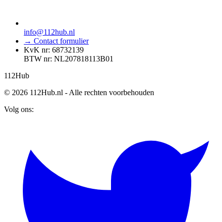
info@112hub.nl
→ Contact formulier
KvK nr: 68732139
BTW nr: NL207818113B01
112
Hub
© 2026 112Hub.nl - Alle rechten voorbehouden
Volg ons: