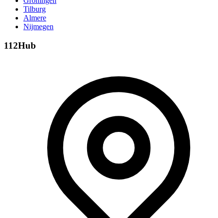
Groningen
Tilburg
Almere
Nijmegen
112Hub