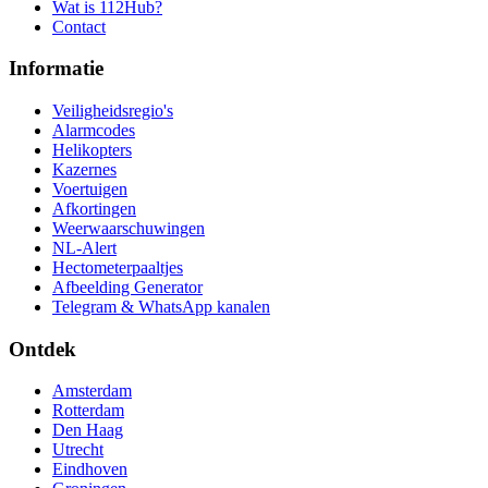
Wat is 112Hub?
Contact
Informatie
Veiligheidsregio's
Alarmcodes
Helikopters
Kazernes
Voertuigen
Afkortingen
Weerwaarschuwingen
NL-Alert
Hectometerpaaltjes
Afbeelding Generator
Telegram & WhatsApp kanalen
Ontdek
Amsterdam
Rotterdam
Den Haag
Utrecht
Eindhoven