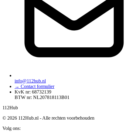
info@112hub.nl
→ Contact formulier
KvK nr: 68732139
BTW nr: NL207818113B01
112
Hub
© 2026 112Hub.nl - Alle rechten voorbehouden
Volg ons: