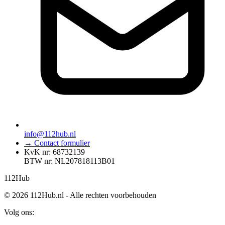
info@112hub.nl
→ Contact formulier
KvK nr: 68732139
BTW nr: NL207818113B01
112
Hub
© 2026 112Hub.nl - Alle rechten voorbehouden
Volg ons: