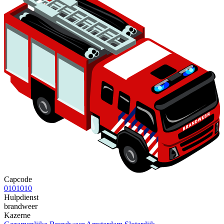
Capcode
0101010
Hulpdienst
brandweer
Kazerne