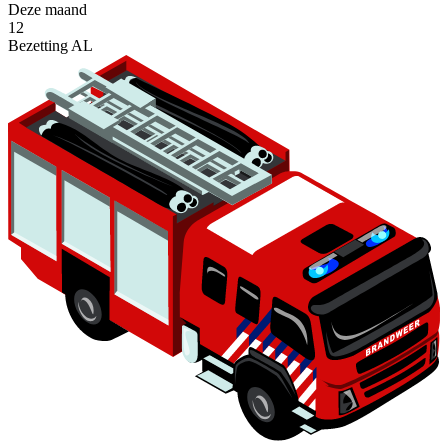
Deze maand
12
Bezetting AL