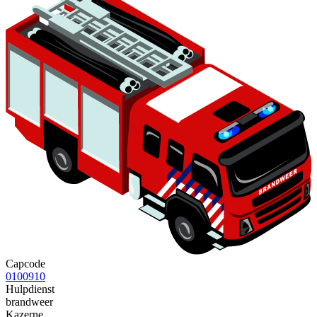
Capcode
0100910
Hulpdienst
brandweer
Kazerne