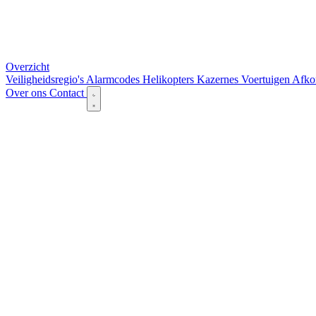
Overzicht
Veiligheidsregio's
Alarmcodes
Helikopters
Kazernes
Voertuigen
Afko
Over ons
Contact