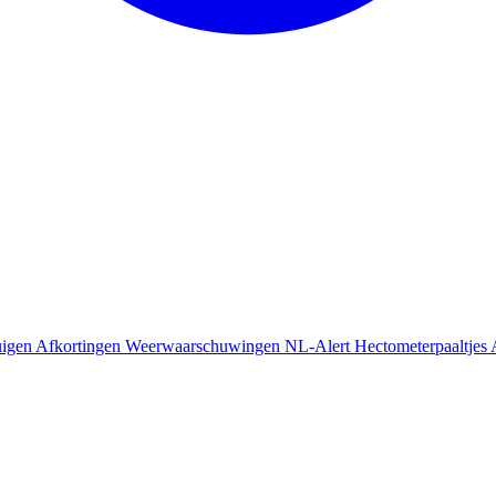
uigen
Afkortingen
Weerwaarschuwingen
NL-Alert
Hectometerpaaltjes