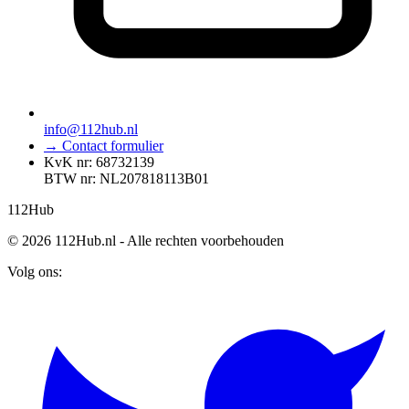
info@112hub.nl
→ Contact formulier
KvK nr: 68732139
BTW nr: NL207818113B01
112
Hub
© 2026 112Hub.nl - Alle rechten voorbehouden
Volg ons: