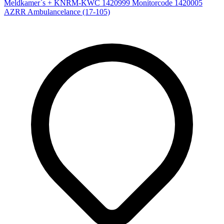
Meldkamer`s + KNRM-KWC
1420999
Monitorcode
1420005
AZRR Ambulancelance (17-105)