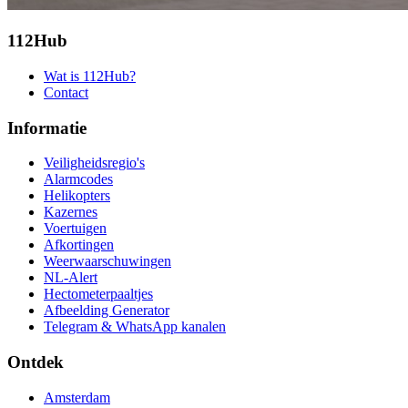
112Hub
Wat is 112Hub?
Contact
Informatie
Veiligheidsregio's
Alarmcodes
Helikopters
Kazernes
Voertuigen
Afkortingen
Weerwaarschuwingen
NL-Alert
Hectometerpaaltjes
Afbeelding Generator
Telegram & WhatsApp kanalen
Ontdek
Amsterdam