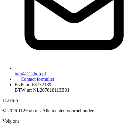
info@112hub.nl
→ Contact formulier
KvK nr: 68732139
BTW nr: NL207818113B01
112
Hub
© 2026 112Hub.nl - Alle rechten voorbehouden
Volg ons: