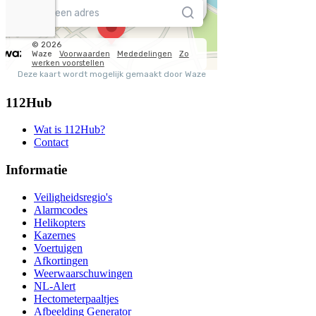
112Hub
Wat is 112Hub?
Contact
Informatie
Veiligheidsregio's
Alarmcodes
Helikopters
Kazernes
Voertuigen
Afkortingen
Weerwaarschuwingen
NL-Alert
Hectometerpaaltjes
Afbeelding Generator