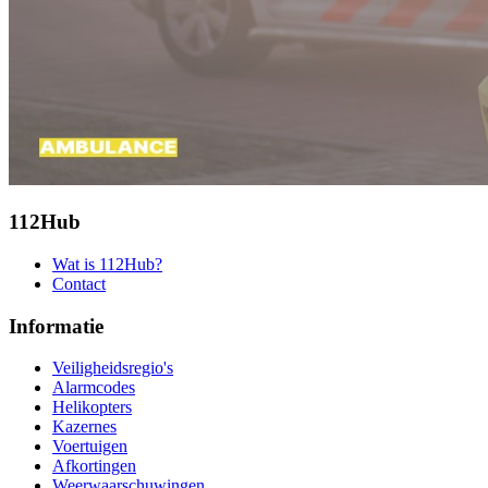
112Hub
Wat is 112Hub?
Contact
Informatie
Veiligheidsregio's
Alarmcodes
Helikopters
Kazernes
Voertuigen
Afkortingen
Weerwaarschuwingen