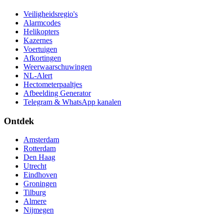
Veiligheidsregio's
Alarmcodes
Helikopters
Kazernes
Voertuigen
Afkortingen
Weerwaarschuwingen
NL-Alert
Hectometerpaaltjes
Afbeelding Generator
Telegram & WhatsApp kanalen
Ontdek
Amsterdam
Rotterdam
Den Haag
Utrecht
Eindhoven
Groningen
Tilburg
Almere
Nijmegen