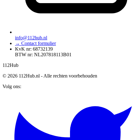
info@112hub.nl
→ Contact formulier
KvK nr: 68732139
BTW nr: NL207818113B01
112
Hub
© 2026 112Hub.nl - Alle rechten voorbehouden
Volg ons: