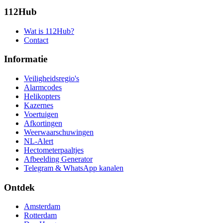
112Hub
Wat is 112Hub?
Contact
Informatie
Veiligheidsregio's
Alarmcodes
Helikopters
Kazernes
Voertuigen
Afkortingen
Weerwaarschuwingen
NL-Alert
Hectometerpaaltjes
Afbeelding Generator
Telegram & WhatsApp kanalen
Ontdek
Amsterdam
Rotterdam