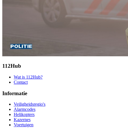
112Hub
Wat is 112Hub?
Contact
Informatie
Veiligheidsregio's
Alarmcodes
Helikopters
Kazernes
Voertuigen