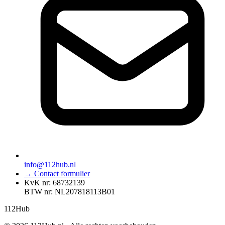
info@112hub.nl
→ Contact formulier
KvK nr: 68732139
BTW nr: NL207818113B01
112
Hub