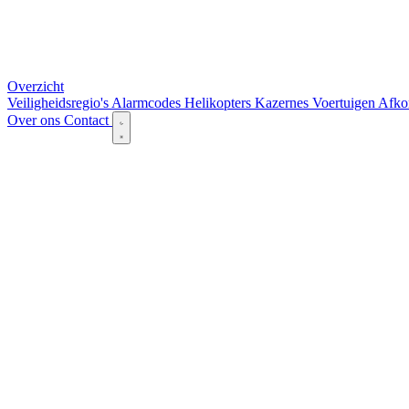
Overzicht
Veiligheidsregio's
Alarmcodes
Helikopters
Kazernes
Voertuigen
Afko
Over ons
Contact