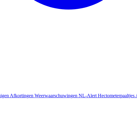
uigen
Afkortingen
Weerwaarschuwingen
NL-Alert
Hectometerpaaltjes