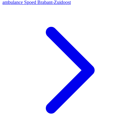
ambulance
Spoed
Brabant-Zuidoost