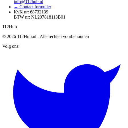
info@112hub.nl
→ Contact formulier
KvK nr: 68732139
BTW nr: NL207818113B01
112
Hub
© 2026 112Hub.nl - Alle rechten voorbehouden
Volg ons: