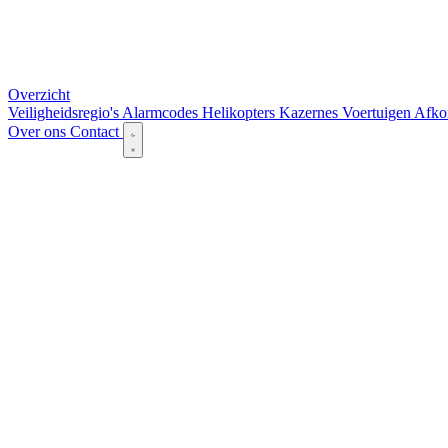
Overzicht
Veiligheidsregio's
Alarmcodes
Helikopters
Kazernes
Voertuigen
Afko
Over ons
Contact