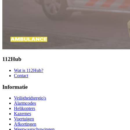
112Hub
Wat is 112Hub?
Contact
Informatie
Veiligheidsregio's
Alarmcodes
Helikopters
Kazernes
Voertuigen
Afkortingen
Weerwaarschuwingen