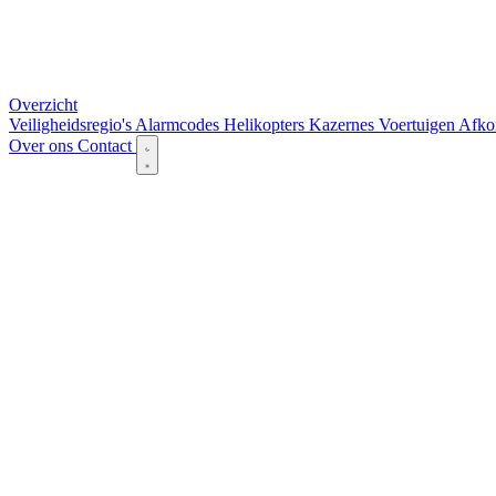
Overzicht
Veiligheidsregio's
Alarmcodes
Helikopters
Kazernes
Voertuigen
Afko
Over ons
Contact