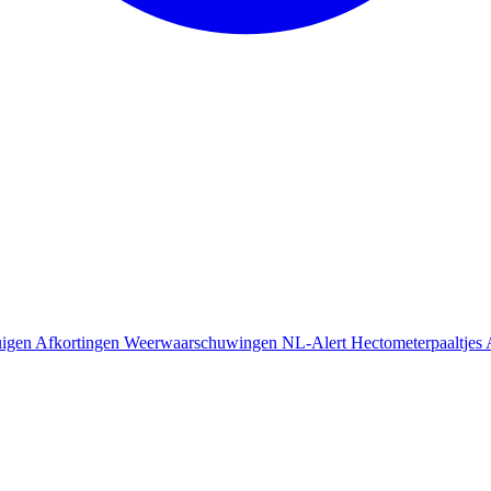
uigen
Afkortingen
Weerwaarschuwingen
NL-Alert
Hectometerpaaltjes