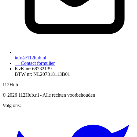
info@112hub.nl
→ Contact formulier
KvK nr: 68732139
BTW nr: NL207818113B01
112
Hub
© 2026 112Hub.nl - Alle rechten voorbehouden
Volg ons: