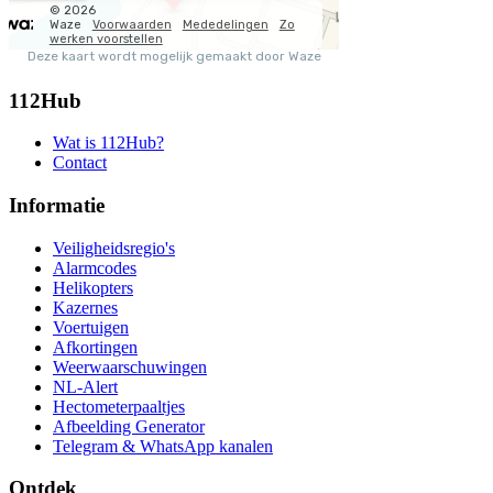
112Hub
Wat is 112Hub?
Contact
Informatie
Veiligheidsregio's
Alarmcodes
Helikopters
Kazernes
Voertuigen
Afkortingen
Weerwaarschuwingen
NL-Alert
Hectometerpaaltjes
Afbeelding Generator
Telegram & WhatsApp kanalen
Ontdek