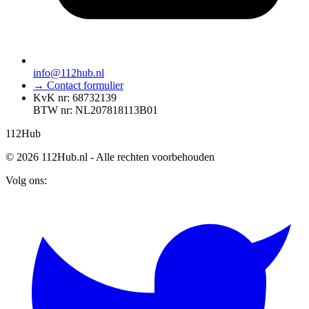
info@112hub.nl
→ Contact formulier
KvK nr: 68732139
BTW nr: NL207818113B01
112
Hub
© 2026 112Hub.nl - Alle rechten voorbehouden
Volg ons: