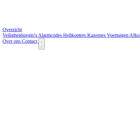
Overzicht
Veiligheidsregio's
Alarmcodes
Helikopters
Kazernes
Voertuigen
Afko
Over ons
Contact