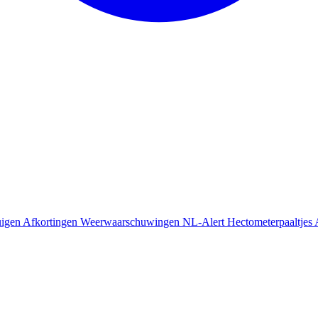
uigen
Afkortingen
Weerwaarschuwingen
NL-Alert
Hectometerpaaltjes