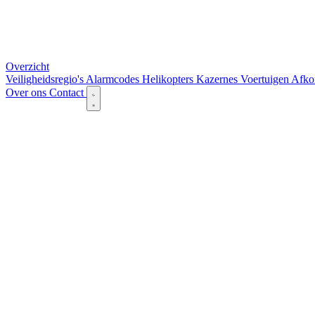
Overzicht
Veiligheidsregio's
Alarmcodes
Helikopters
Kazernes
Voertuigen
Afko
Over ons
Contact