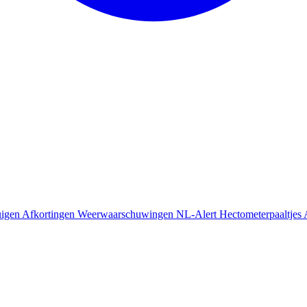
uigen
Afkortingen
Weerwaarschuwingen
NL-Alert
Hectometerpaaltjes