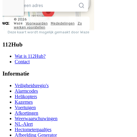
112Hub
Wat is 112Hub?
Contact
Informatie
Veiligheidsregio's
Alarmcodes
Helikopters
Kazernes
Voertuigen
Afkortingen
Weerwaarschuwingen
NL-Alert
Hectometerpaaltjes
Afbeelding Generator