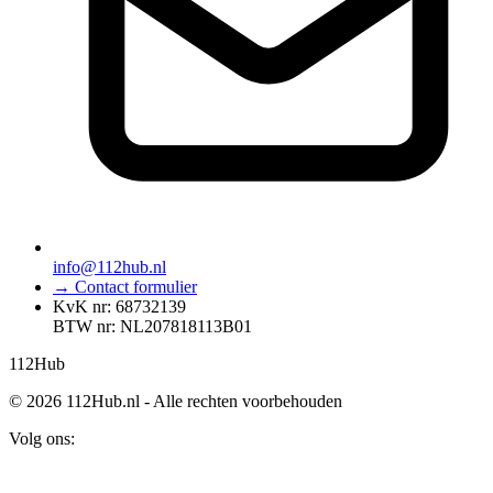
info@112hub.nl
→ Contact formulier
KvK nr: 68732139
BTW nr: NL207818113B01
112
Hub
© 2026 112Hub.nl - Alle rechten voorbehouden
Volg ons: