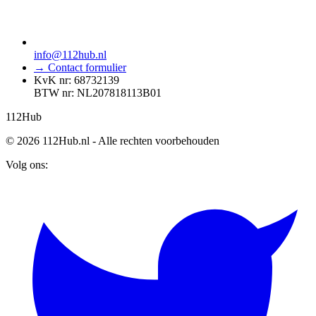
info@112hub.nl
→ Contact formulier
KvK nr: 68732139
BTW nr: NL207818113B01
112
Hub
© 2026 112Hub.nl - Alle rechten voorbehouden
Volg ons: