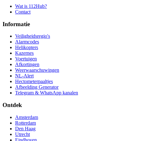
Wat is 112Hub?
Contact
Informatie
Veiligheidsregio's
Alarmcodes
Helikopters
Kazernes
Voertuigen
Afkortingen
Weerwaarschuwingen
NL-Alert
Hectometerpaaltjes
Afbeelding Generator
Telegram & WhatsApp kanalen
Ontdek
Amsterdam
Rotterdam
Den Haag
Utrecht
Eindhoven