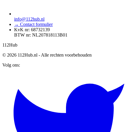
info@112hub.nl
→ Contact formulier
KvK nr: 68732139
BTW nr: NL207818113B01
112
Hub
© 2026 112Hub.nl - Alle rechten voorbehouden
Volg ons: