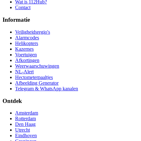
Wat is 112Hub?
Contact
Informatie
Veiligheidsregio's
Alarmcodes
Helikopters
Kazernes
Voertuigen
Afkortingen
Weerwaarschuwingen
NL-Alert
Hectometerpaaltjes
Afbeelding Generator
Telegram & WhatsApp kanalen
Ontdek
Amsterdam
Rotterdam
Den Haag
Utrecht
Eindhoven