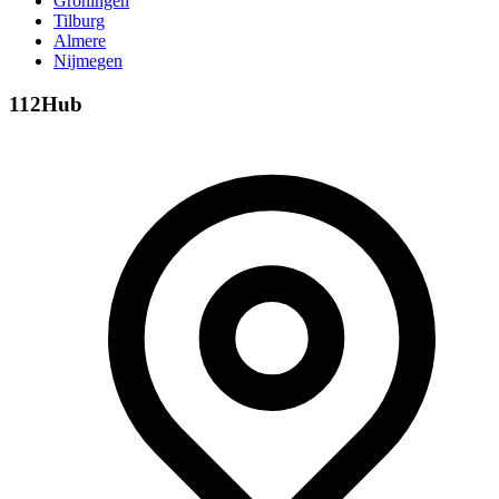
Groningen
Tilburg
Almere
Nijmegen
112Hub