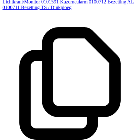
Lichtkrant/Monitor
0101591
Kazernealarm
0100712
Bezetting AL
0100711
Bezetting TS / Duikploeg