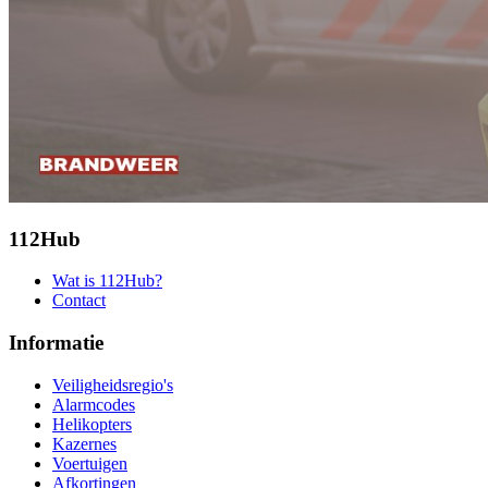
112Hub
Wat is 112Hub?
Contact
Informatie
Veiligheidsregio's
Alarmcodes
Helikopters
Kazernes
Voertuigen
Afkortingen