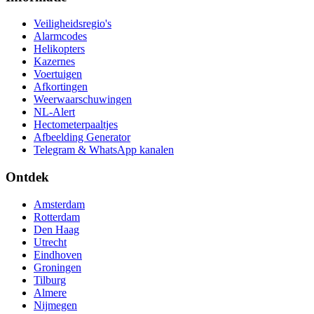
Veiligheidsregio's
Alarmcodes
Helikopters
Kazernes
Voertuigen
Afkortingen
Weerwaarschuwingen
NL-Alert
Hectometerpaaltjes
Afbeelding Generator
Telegram & WhatsApp kanalen
Ontdek
Amsterdam
Rotterdam
Den Haag
Utrecht
Eindhoven
Groningen
Tilburg
Almere
Nijmegen