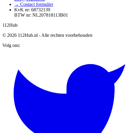
→ Contact formulier
KvK nr: 68732139
BTW nr: NL207818113B01
112
Hub
© 2026 112Hub.nl - Alle rechten voorbehouden
Volg ons: