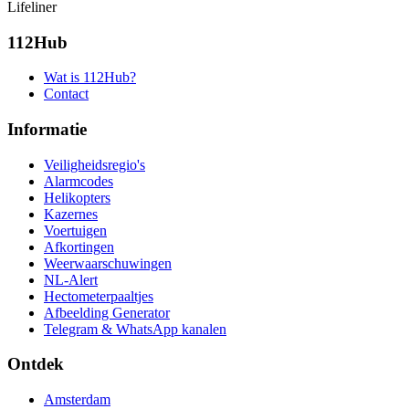
Lifeliner
112Hub
Wat is 112Hub?
Contact
Informatie
Veiligheidsregio's
Alarmcodes
Helikopters
Kazernes
Voertuigen
Afkortingen
Weerwaarschuwingen
NL-Alert
Hectometerpaaltjes
Afbeelding Generator
Telegram & WhatsApp kanalen
Ontdek
Amsterdam