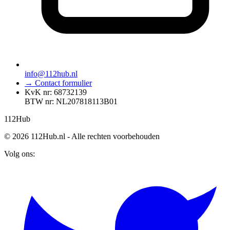
info@112hub.nl
→ Contact formulier
KvK nr: 68732139
BTW nr: NL207818113B01
112
Hub
© 2026 112Hub.nl - Alle rechten voorbehouden
Volg ons: