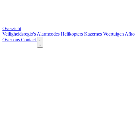
Overzicht
Veiligheidsregio's
Alarmcodes
Helikopters
Kazernes
Voertuigen
Afko
Over ons
Contact