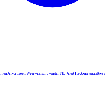
uigen
Afkortingen
Weerwaarschuwingen
NL-Alert
Hectometerpaaltjes