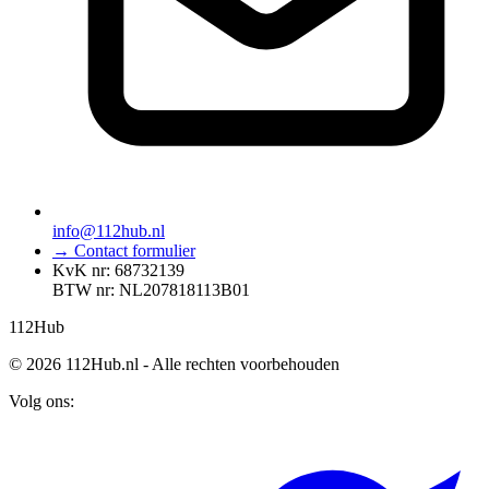
info@112hub.nl
→ Contact formulier
KvK nr: 68732139
BTW nr: NL207818113B01
112
Hub
© 2026 112Hub.nl - Alle rechten voorbehouden
Volg ons: