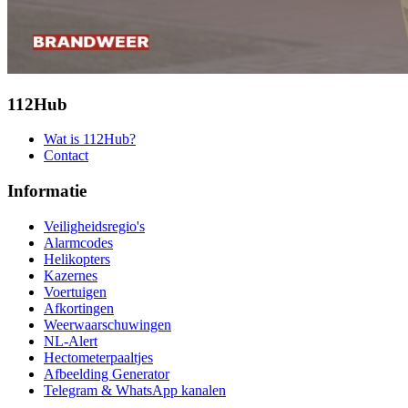
112Hub
Wat is 112Hub?
Contact
Informatie
Veiligheidsregio's
Alarmcodes
Helikopters
Kazernes
Voertuigen
Afkortingen
Weerwaarschuwingen
NL-Alert
Hectometerpaaltjes
Afbeelding Generator
Telegram & WhatsApp kanalen