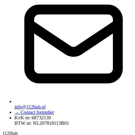
info@112hub.nl
→ Contact formulier
KvK nr: 68732139
BTW nr: NL207818113B01
112
Hub