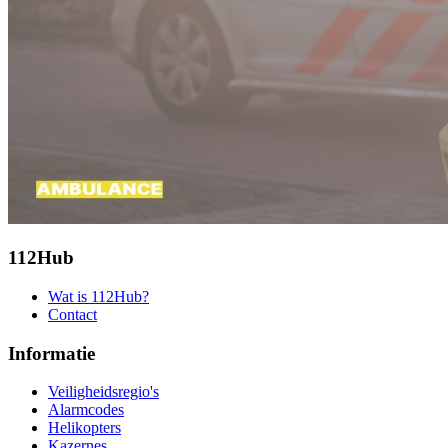
112Hub
Wat is 112Hub?
Contact
Informatie
Veiligheidsregio's
Alarmcodes
Helikopters
Kazernes