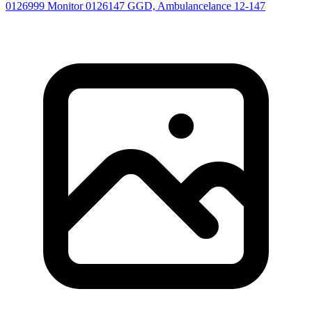
0126999
Monitor
0126147
GGD, Ambulancelance 12-147