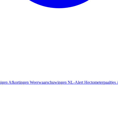
uigen
Afkortingen
Weerwaarschuwingen
NL-Alert
Hectometerpaaltjes