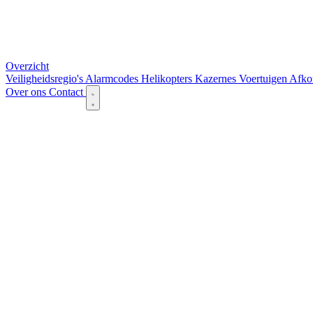
Overzicht
Veiligheidsregio's
Alarmcodes
Helikopters
Kazernes
Voertuigen
Afko
Over ons
Contact