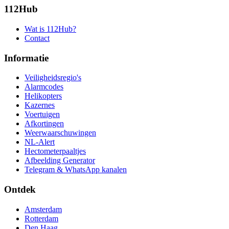
112Hub
Wat is 112Hub?
Contact
Informatie
Veiligheidsregio's
Alarmcodes
Helikopters
Kazernes
Voertuigen
Afkortingen
Weerwaarschuwingen
NL-Alert
Hectometerpaaltjes
Afbeelding Generator
Telegram & WhatsApp kanalen
Ontdek
Amsterdam
Rotterdam
Den Haag