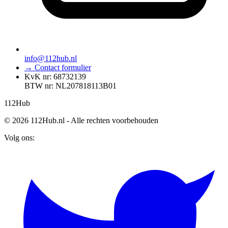
info@112hub.nl
→ Contact formulier
KvK nr: 68732139
BTW nr: NL207818113B01
112
Hub
© 2026 112Hub.nl - Alle rechten voorbehouden
Volg ons: