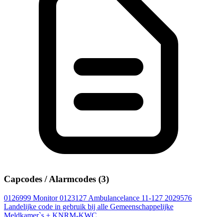
Capcodes / Alarmcodes (3)
0126999
Monitor
0123127
Ambulancelance 11-127
2029576
Landelijke code in gebruik bij alle Gemeenschappelijke
Meldkamer`s + KNRM-KWC