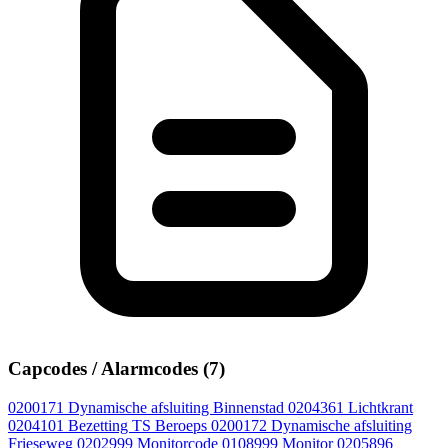
Capcodes / Alarmcodes (7)
0200171
Dynamische afsluiting Binnenstad
0204361
Lichtkrant
0204101
Bezetting TS Beroeps
0200172
Dynamische afsluiting
Frieseweg
0202999
Monitorcode
0108999
Monitor
0205896