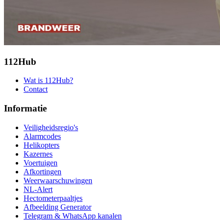
112Hub
Wat is 112Hub?
Contact
Informatie
Veiligheidsregio's
Alarmcodes
Helikopters
Kazernes
Voertuigen
Afkortingen
Weerwaarschuwingen
NL-Alert
Hectometerpaaltjes
Afbeelding Generator
Telegram & WhatsApp kanalen