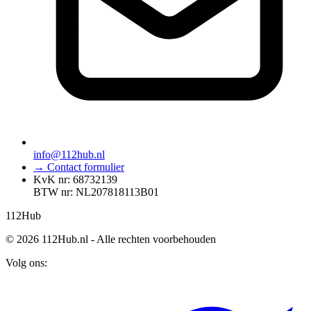
info@112hub.nl
→ Contact formulier
KvK nr: 68732139
BTW nr: NL207818113B01
112
Hub
© 2026 112Hub.nl - Alle rechten voorbehouden
Volg ons: