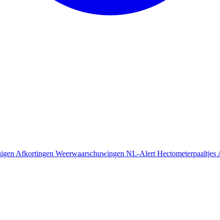
uigen
Afkortingen
Weerwaarschuwingen
NL-Alert
Hectometerpaaltjes