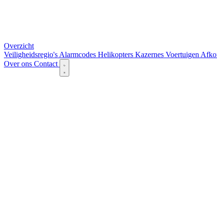
Overzicht
Veiligheidsregio's
Alarmcodes
Helikopters
Kazernes
Voertuigen
Afko
Over ons
Contact