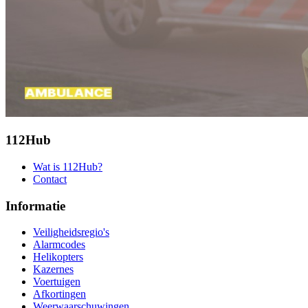
112Hub
Wat is 112Hub?
Contact
Informatie
Veiligheidsregio's
Alarmcodes
Helikopters
Kazernes
Voertuigen
Afkortingen
Weerwaarschuwingen