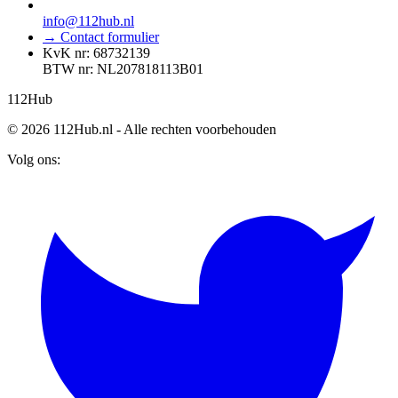
info@112hub.nl
→ Contact formulier
KvK nr: 68732139
BTW nr: NL207818113B01
112
Hub
© 2026 112Hub.nl - Alle rechten voorbehouden
Volg ons: