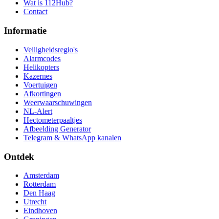
Wat is 112Hub?
Contact
Informatie
Veiligheidsregio's
Alarmcodes
Helikopters
Kazernes
Voertuigen
Afkortingen
Weerwaarschuwingen
NL-Alert
Hectometerpaaltjes
Afbeelding Generator
Telegram & WhatsApp kanalen
Ontdek
Amsterdam
Rotterdam
Den Haag
Utrecht
Eindhoven