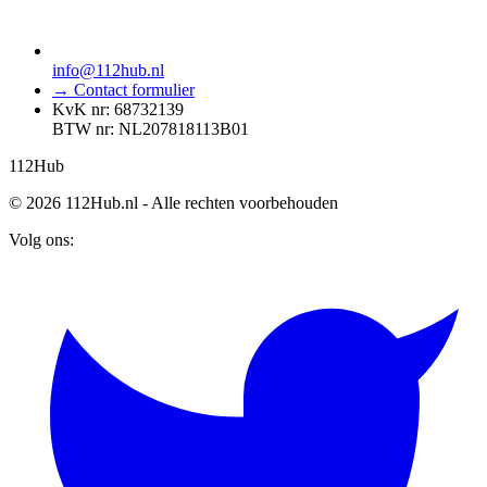
info@112hub.nl
→ Contact formulier
KvK nr: 68732139
BTW nr: NL207818113B01
112
Hub
© 2026 112Hub.nl - Alle rechten voorbehouden
Volg ons: