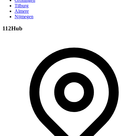
Groningen
Tilburg
Almere
Nijmegen
112Hub