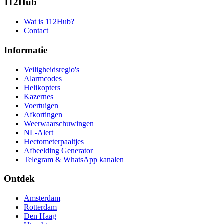
112Hub
Wat is 112Hub?
Contact
Informatie
Veiligheidsregio's
Alarmcodes
Helikopters
Kazernes
Voertuigen
Afkortingen
Weerwaarschuwingen
NL-Alert
Hectometerpaaltjes
Afbeelding Generator
Telegram & WhatsApp kanalen
Ontdek
Amsterdam
Rotterdam
Den Haag