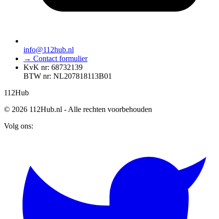
info@112hub.nl
→ Contact formulier
KvK nr: 68732139
BTW nr: NL207818113B01
112
Hub
© 2026 112Hub.nl - Alle rechten voorbehouden
Volg ons: