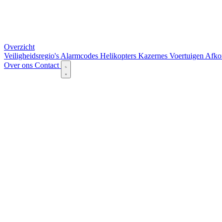
Overzicht
Veiligheidsregio's
Alarmcodes
Helikopters
Kazernes
Voertuigen
Afko
Over ons
Contact