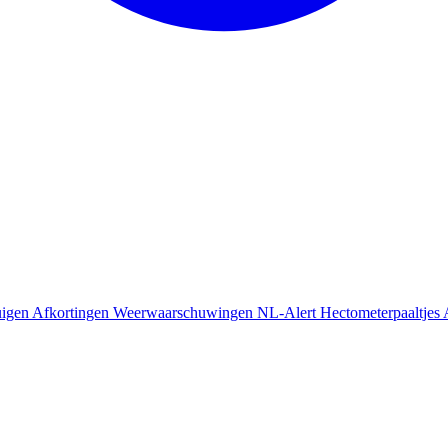
uigen
Afkortingen
Weerwaarschuwingen
NL-Alert
Hectometerpaaltjes